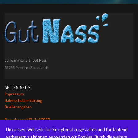
Schwimmschule "Gut Nass"
58706 Menden (Sauerland)
SEITENINFOS
Impressum
Datenschutzerklärung
Quellenangaben
Besucher seit 10. Juli 2020:
QUICKLINKS
Um unsere Webseite für Sie optimal zu gestalten und fortlaufend
Aktuelles
verbessern zu können, verwenden wir Cookies. Durch die weitere