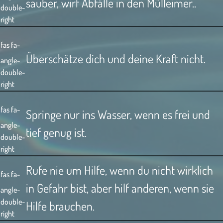
sauber, wirf Abfälle in den Mülleimer..
double-
right
fas fa-
Überschätze dich und deine Kraft nicht.
angle-
double-
right
fas fa-
Springe nur ins Wasser, wenn es frei und
angle-
tief genug ist.
double-
right
Rufe nie um Hilfe, wenn du nicht wirklich
fas fa-
in Gefahr bist, aber hilf anderen, wenn sie
angle-
double-
Hilfe brauchen.
right