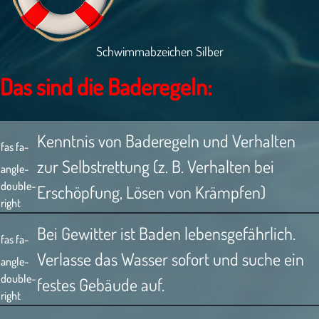
Schwimmabzeichen Silber
Das sind die Baderegeln:
Kenntnis von Baderegeln und Verhalten
fas fa-
zur Selbstrettung (z. B. Verhalten bei
angle-
double-
Erschöpfung, Lösen von Krämpfen)
right
Bei Gewitter ist Baden lebensgefährlich.
fas fa-
Verlasse das Wasser sofort und suche ein
angle-
double-
festes Gebäude auf.
right