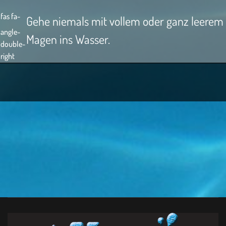
fas fa-
Gehe niemals mit vollem oder ganz leerem
angle-
Magen ins Wasser.
double-
right