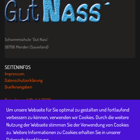
Schwimmschule "Gut Nass"
58706 Menden (Sauerland)
SEITENINFOS
Impressum
Datenschutzerklärung
Quellenangaben
Besucher seit 10. Juli 2020:
QUICKLINKS
Um unsere Webseite für Sie optimal zu gestalten und fortlaufend
Aktuelles
verbessern zu können, verwenden wir Cookies. Durch die weitere
Kinder-Kurse
Nutzung der Webseite stimmen Sie der Verwendung von Cookies
Erwachsenen-Kurse
zu. Weitere Informationen zu Cookies erhalten Sie in unserer
Fragen & Antworten
Datenschutzerklärung