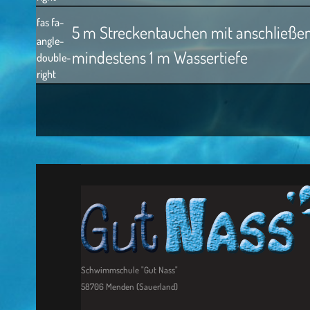
fas fa-
5 m Streckentauchen mit anschließe
angle-
mindestens 1 m Wassertiefe
double-
right
Schwimmschule "Gut Nass"
58706 Menden (Sauerland)