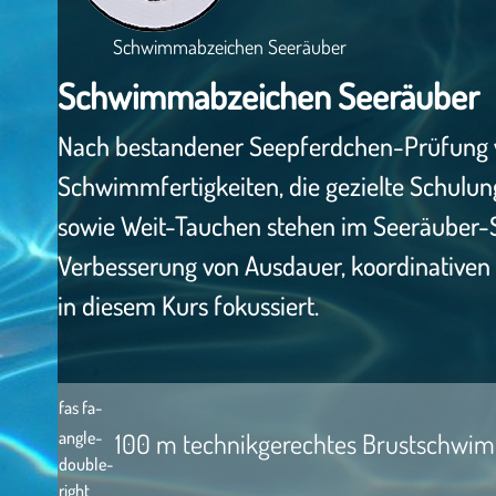
Schwimmabzeichen Seeräuber
Schwimmabzeichen Seeräuber
Nach bestandener Seepferdchen-Prüfung wi
Schwimmfertigkeiten, die gezielte Schul
sowie Weit-Tauchen stehen im Seeräuber
Verbesserung von Ausdauer, koordinative
in diesem Kurs fokussiert.
fas fa-
angle-
100 m technikgerechtes Brustschwi
double-
right